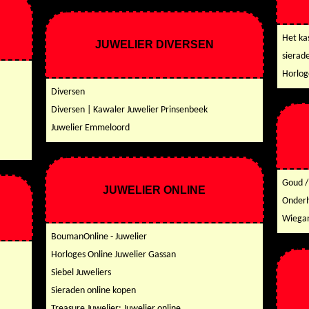
Het ka
JUWELIER DIVERSEN
sierad
Horlog
Diversen
Diversen | Kawaler Juwelier Prinsenbeek
Juwelier Emmeloord
Goud / 
JUWELIER ONLINE
Onderh
Wiegan
BoumanOnline - Juwelier
Horloges Online Juwelier Gassan
Siebel Juweliers
Sieraden online kopen
Treasure Juwelier: Juwelier online