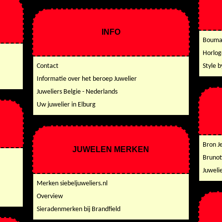
INFO
Bouman
Horlog
Contact
Style b
Informatie over het beroep Juwelier
Juweliers Belgie - Nederlands
Uw juwelier in Elburg
Bron J
JUWELEN MERKEN
Brunot
Juweli
Merken siebeljuweliers.nl
Overview
Sieradenmerken bij Brandfield