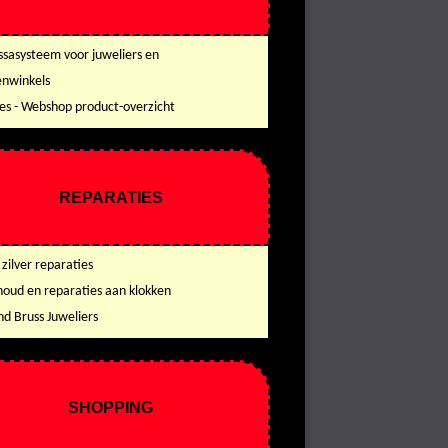
ssasysteem voor juweliers en
enwinkels
es - Webshop product-overzicht
REPARATIES
zilver reparaties
oud en reparaties aan klokken
d Bruss Juweliers
SHOPPING