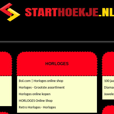
HORLOGES
Bol.com | Horloges online shop
100 ja
Horloges - Grootste assortiment
Diaman
Horloges online kopen
Juwele
HORLOGES Online Shop
Retro Horloges - Horloges