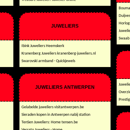
Bouman
Duijve
Horlog
JUWELIERS
Juweli
Swaab 
Ibink Juweliers Heemskerk
Kranenberg Juweliers kranenberg-juweliers.nl
Swarovski armband - Quickjewels
Juweli
JUWELIERS ANTWERPEN
Overzi
Presti
Gelabelde juweliers visitantwerpen.be
Sieraden kopen in Antwerpen nabij station
TenSen Juweliers: Home tensen.be
Versato Juweliers - Home