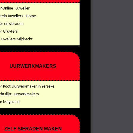
Online - Juwelier
stein Juweliers - Home
es en sieraden
er Gruyters
Juweliers Mijdrecht
UURWERKMAKERS
er Poot Uurwerkmaker in Yerseke
chtslijst uurwerkmakers
ge Magazine
ZELF SIERADEN MAKEN