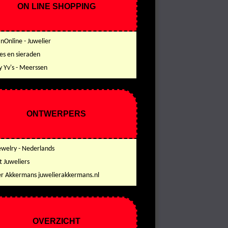
ON LINE SHOPPING
Online - Juwelier
es en sieraden
y Yv's - Meerssen
ONTWERPERS
ewelry - Nederlands
t Juweliers
er Akkermans juwelierakkermans.nl
OVERZICHT